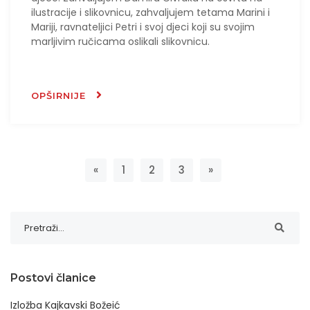
ilustracije i slikovnicu, zahvaljujem tetama Marini i
Mariji, ravnateljici Petri i svoj djeci koji su svojim
marljivim ručicama oslikali slikovnicu.
OPŠIRNIJE
Natrag
Naprijed
«
1
2
3
»
Postovi članice
Izložba Kajkavski Božeić