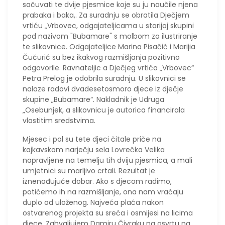
sačuvati te dvije pjesmice koje su ju naučile njena
prabaka i baka,. Za suradnju se obratila Dječjem
vrtiću „Vrbovec, odgajateljicama u starijoj skupini
pod nazivom "Bubamare" s molbom za ilustriranje
te slikovnice. Odgajateljice Marina Pisačić i Marijia
Čučurić su bez ikakvog razmišljanja pozitivno
odgovorile. Ravnateljic a Dječjeg vrtića „Vrbovec“
Petra Prelog je odobrila suradnju. U slikovnici se
nalaze radovi dvadesetosmoro djece iz dječje
skupine „Bubamare“. Nakladnik je Udruga
„Osebunjek, a slikovnicu je autorica financirala
vlastitim sredstvima.
Mjesec i pol su tete djeci čitale priče na
kajkavskom narječju sela Lovrečka Velika
napravljene na temelju tih dviju pjesmica, a mali
umjetnici su marljivo crtali. Rezultat je
iznenađujuće dobar. Ako s djecom radimo,
potićemo ih na razmišljanje, ona nam vraćaju
duplo od uloženog. Najveća plaća nakon
ostvarenog projekta su sreća i osmijesi na licima
djece. Zahvaljujem Damiru Čivraku na osvrtu na