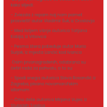
kako slijedi:
- Zviezda z repam naj nam pamet
prosvietli! autor Vladimir Šuk, iz Oroslavja
- Med listjem višnje autorica Tatjana
Kobija, iz Vrbovca
- Pesma štera pobeđuje autor Mario
Surjak, iz mjesta Lančić kod Ivanca
Osim prvonagrađenih, odabrana su
četiri rada za pohvalu, a to su:
- Spodi snega autorica Slava Rosandić iz
Zagreba, pisano novomarofskim
idiomom
- Črno dete autorica Mirjana Vujec iz
Stubičkih Toplica